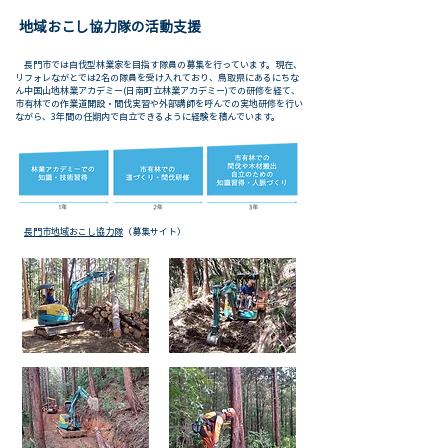
地域おこし協力隊の活動支援
長門市では自伐型林業家を目指す隊員の募集を行っています。現在、
リフォレながとでは2名の隊員を受け入れており、鳥取県にあるにちな
ん中国山地林業アカデミー(日南町立林業アカデミー)での研修を経て、
市有林での作業道開設・間伐実習や外部講師を呼んでの実地研修を行い
ながら、3年間の任期内で自立できるように経験を積んでいます。
長門市地域おこし協力隊
（募集サイト）