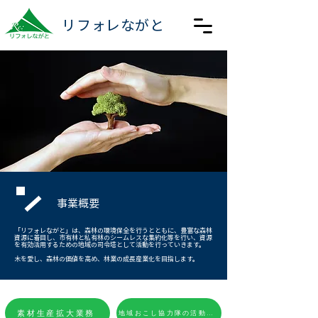
リフォレながと
​事業概要
「リフォレながと」は、森林の環境保全を行うとともに、豊富な森林
資源に着目し、市有林と私有林のシームレスな集約化等を行い、資源
を有効活用するための地域の司令塔として活動を行っていきます。
木を愛し、森林の価値を高め、林業の成長産業化を目指します。
素材生産拡大業務
地域おこし協力隊の活動支援