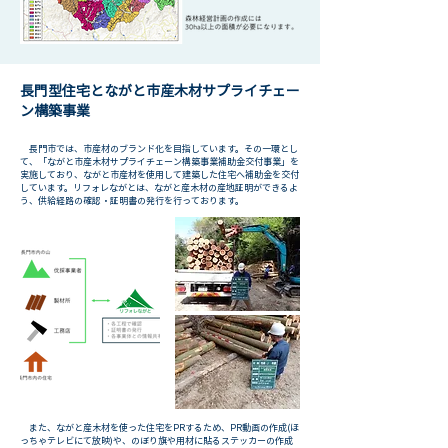
長門型住宅とながと市産木材サプライチェー
ン構築事業
長門市では、市産材のブランド化を目指しています。その一環とし
て、「ながと市産木材サプライチェーン構築事業補助金交付事業」を
実施しており、ながと市産材を使用して建築した住宅へ補助金を交付
しています。リフォレながとは、ながと産木材の産地証明ができるよ
う、供給経路の確認・証明書の発行を行っております。
また、ながと産木材を使った住宅をPRするため、PR動画の作成(ほ
っちゃテレビにて放映)や、のぼり旗や用材に貼るステッカーの作成