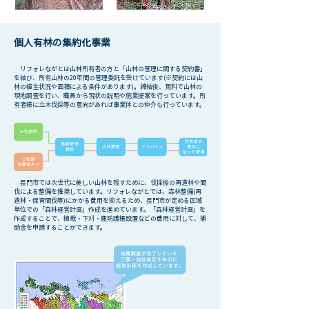
個人有林の集約化事業
リフォレながとは山林所有者の方と「山林の管理に関する契約書」
を結び、所有山林の20年間の管理委託を受けています(※契約には山
林の植生状況や面積による条件があります)。締結後、無料で山林の
現地調査を行い、職員から現状の説明や施業提案を行っています。所
有者様に立木伐採等の意向があれば事業体との仲介も行っています。
長門市では次世代に美しい山林を残すために、伐採後の再造林や間
伐による整備を推奨しています。リフォレながとでは、森林整備(再
造林・保育間伐等)にかかる費用を抑えるため、長門市が定める区域
単位での「森林経営計画」作成を進めています。「森林経営計画」を
作成することで、植栽・下刈・鹿防護柵設置などの費用に対して、補
助金を申請することができます。