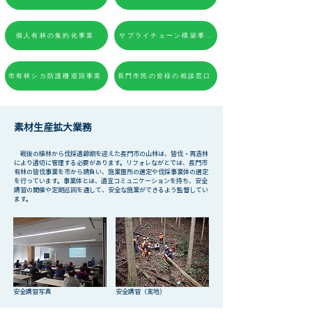
個人有林の集約化事業
サプライチェーン構築事業
市有林シカ防護柵巡回事業
長門市民の皆様の相談窓口
素材生産拡大業務
戦後の植林から伐採適齢期を迎えた長門市の山林は、皆伐・再造林
により適切に管理する必要があります。リフォレながとでは、長門市
有林の皆伐事業を市から請負い、施業箇所の選定や伐採事業体の選定
を行っています。事業体とは、適宜コミュニケーションを持ち、安全
講習の開催や定期巡回を通して、安全な施業ができるよう監督してい
ます。
安全講習写真
安全講習（実地）